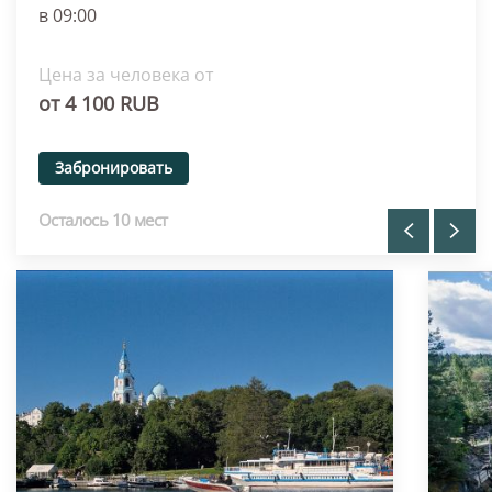
в 09:00
Цена за человека от
от 4 100 RUB
Забронировать
Похожие туры
Осталось 10 мест