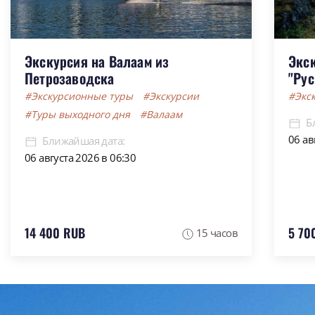
Экскурсия на Валаам из
Экс
Петрозаводска
"Рус
#Экскурсионные туры
#Экскурсии
#Экс
#Туры выходного дня
#Валаам
Б
06 ав
Ближайшая дата:
06 августа 2026 в 06:30
14 400 RUB
5 70
15 часов