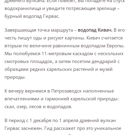
древнего вулкана. Если повезет, вы попадете на спуск
водохранилища и увидите потрясающее зрелище –
бурный водопад Гирвас.
Завершающая точка маршрута –
водопад Кивач.
В его
честь пишут оды и рисуют картины. Кивач считается
вторым по величине равнинным водопадом Европы.
Мы полюбуемся 11-метровым каскадом с нескольких
смотровых площадок, а затем посетим дендрарий с
образцами редких карельских растений и музей
природы.
К вечеру вернемся в Петрозаводск наполненные
впечатлениями и гармонией карельской природы:
скал, озер, лесов и водопадов.
В период с 1 декабря по 1 апреля древний вулкан
Гирвас заснежен. Гид расскажет про это уникальное