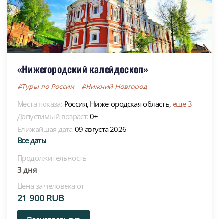
«Нижегородский калейдоскоп»
#Туры по России
#Нижний Новгород
Места показа:
Россия,
Нижегородская область,
еще 3
Допустимый возраст:
0+
Ближайшая дата
09 августа 2026
Все даты
Продолжительность
3 дня
Цена за человека от
21 900 RUB