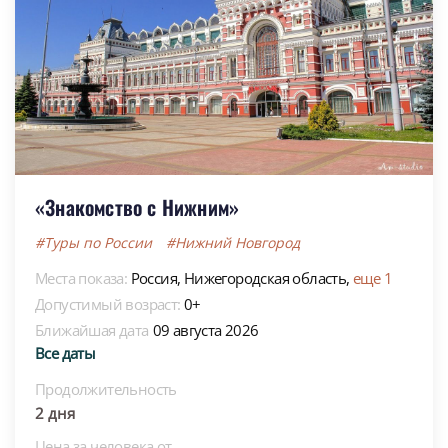
«Знакомство с Нижним»
#Туры по России
#Нижний Новгород
Места показа:
Россия,
Нижегородская область,
еще 1
Допустимый возраст:
0+
Ближайшая дата
09 августа 2026
Все даты
Продолжительность
2 дня
Цена за человека от