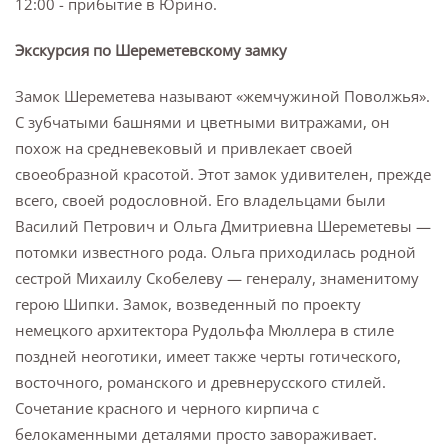
12:00 - прибытие в Юрино.
Экскурсия по Шереметевскому замку
Замок Шереметева называют «жемчужиной Поволжья».
С зубчатыми башнями и цветными витражами, он
похож на средневековый и привлекает своей
своеобразной красотой. Этот замок удивителен, прежде
всего, своей родословной. Его владельцами были
Василий Петрович и Ольга Дмитриевна Шереметевы —
потомки известного рода. Ольга приходилась родной
сестрой Михаилу Скобелеву — генералу, знаменитому
герою Шипки. Замок, возведенный по проекту
немецкого архитектора Рудольфа Мюллера в стиле
поздней неоготики, имеет также черты готического,
восточного, романского и древнерусского стилей.
Сочетание красного и черного кирпича с
белокаменными деталями просто завораживает.