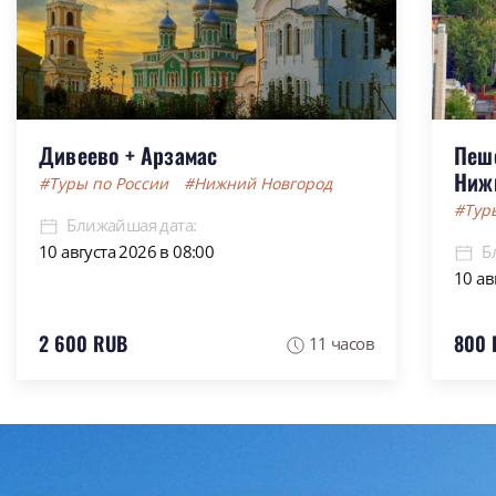
Дивеево + Арзамас
Пеш
Ниж
#Туры по России
#Нижний Новгород
#Тур
Ближайшая дата:
Б
10 августа 2026 в 08:00
10 ав
2 600 RUB
800 
11 часов