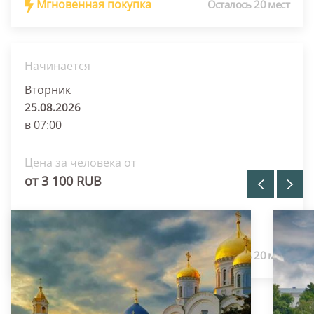
Мгновенная покупка
Осталось 20 мест
Начинается
Вторник
25.08.2026
в 07:00
Цена за человека от
Похожие туры
от 3 100 RUB
Забронировать
Мгновенная покупка
Осталось 20 мест