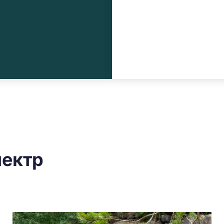
пектр