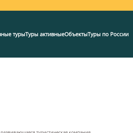
вные туры
Туры активные
Объекты
Туры по России
развивающаяся туристическая компания.