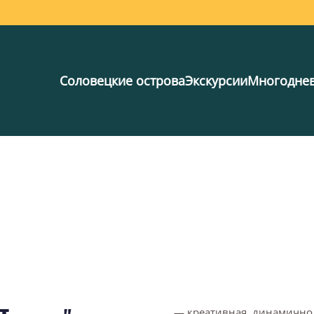
Соловецкие острова
Экскурсии
Многодне
— креативная, динамично 