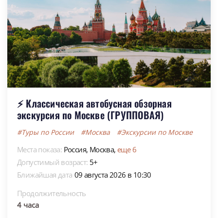
⚡ Классическая автобусная обзорная
экскурсия по Москве (ГРУППОВАЯ)
#Туры по России
#Москва
#Экскурсии по Москве
Места показа:
Россия,
Москва,
еще 6
Допустимый возраст:
5+
Ближайшая дата
09 августа 2026 в 10:30
Продолжительность
4 часа