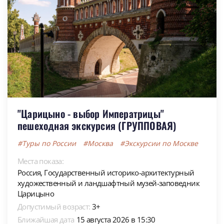
"Царицыно - выбор Императрицы"
пешеходная экскурсия (ГРУППОВАЯ)
#Туры по России
#Москва
#Экскурсии по Москве
Места показа:
Россия,
Государственный историко-архитектурный
художественный и ландшафтный музей-заповедник
Царицыно
Допустимый возраст:
3+
Ближайшая дата
15 августа 2026 в 15:30