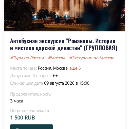
Автобусная экскурсия "Романовы. История
и мистика царской династии" (ГРУППОВАЯ)
#Туры по России
#Москва
#Экскурсии по Москве
Места показа:
Россия,
Москва,
еще 6
Допустимый возраст:
6+
Ближайшая дата
09 августа 2026 в 15:00
Продолжительность
3 часа
Цена за человека от
1 500 RUB