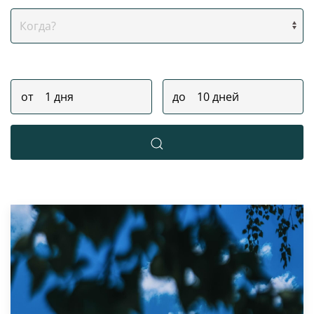
Когда?
Продолжительность тура
от
до